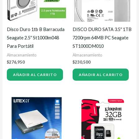
Disco Duro 1tb B Barracuda
DISCO DURO SATA 3.5″ 1TB
Seagate 2.5″ St1000lm048
7200rpm 64MB PC Seagate
Para Portátil
ST1000DM010
Almacenamiento
Almacenamiento
$
276,950
$
230,500
AÑADIR AL CARRITO
AÑADIR AL CARRITO