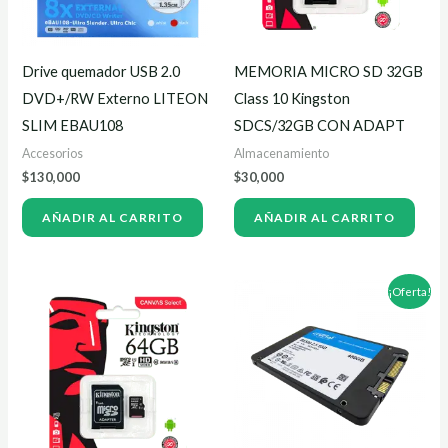
Drive quemador USB 2.0
MEMORIA MICRO SD 32GB
DVD+/RW Externo LITEON
Class 10 Kingston
SLIM EBAU108
SDCS/32GB CON ADAPT
Accesorios
Almacenamiento
$
130,000
$
30,000
AÑADIR AL CARRITO
AÑADIR AL CARRITO
El
El
¡Oferta!
precio
precio
original
actual
era:
es:
$343,450.
$317,000.