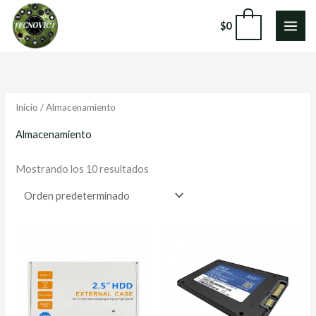
Ir
0
$
0
al
contenido
Inicio
/ Almacenamiento
Almacenamiento
Mostrando los 10 resultados