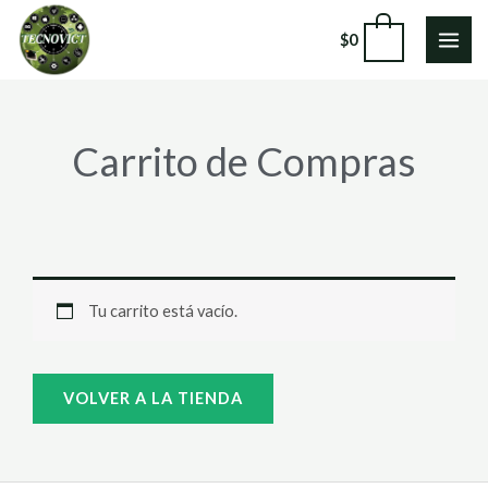
Ir
0
$
0
al
contenido
Carrito de Compras
Tu carrito está vacío.
VOLVER A LA TIENDA