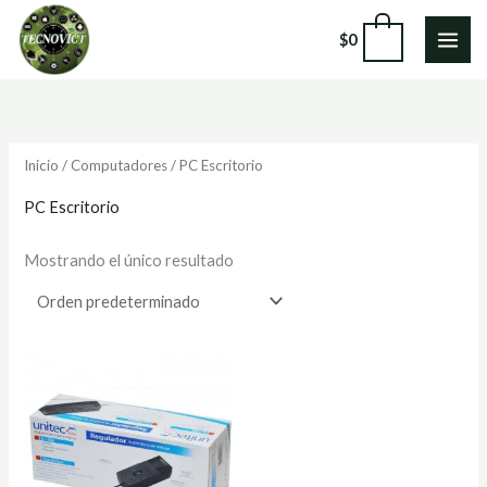
Ir
0
$
0
al
contenido
Inicio
/
Computadores
/ PC Escritorio
PC Escritorio
Mostrando el único resultado