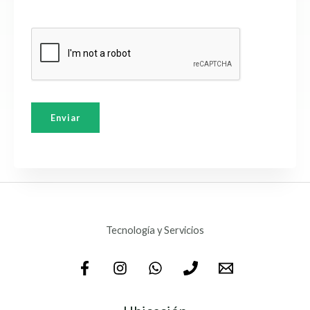
n
s
a
j
e
*
Enviar
Tecnología y Servicios