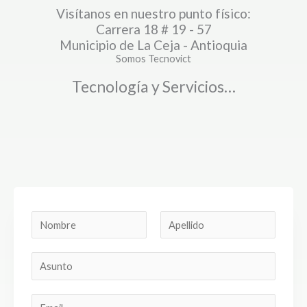
Visítanos en nuestro punto físico:
Carrera 18 # 19 - 57
Municipio de La Ceja - Antioquia
Somos Tecnovict
Tecnología y Servicios…
N
o
N
A
m
A
o
p
b
m
e
s
r
b
l
u
E