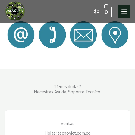
Ir
0
$
0
al
contenido
Contacto
Tienes dudas?
Necesitas Ayuda, Soporte Técnico.​
Ventas
Hola@tecnovict.com.co