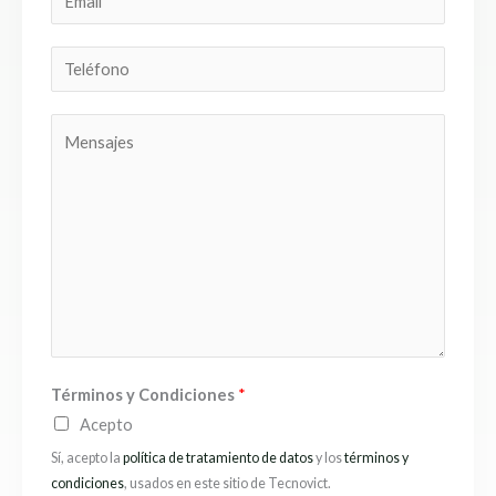
r
l
e
n
m
e
i
*
t
a
d
T
o
o
i
e
s
l
l
C
*
é
o
f
m
o
e
n
n
o
t
*
a
r
i
Términos y Condiciones
*
o
Acepto
o
M
Sí, acepto la
política de tratamiento de datos
y los
términos y
condiciones
, usados en este sitio de Tecnovict.
e