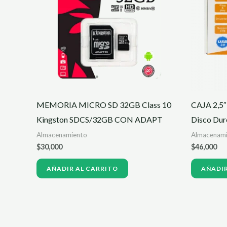
MEMORIA MICRO SD 32GB Class 10
CAJA 2,5″
Kingston SDCS/32GB CON ADAPT
Disco Dur
Almacenamiento
Almacenam
$
30,000
$
46,000
AÑADIR AL CARRITO
AÑADIR