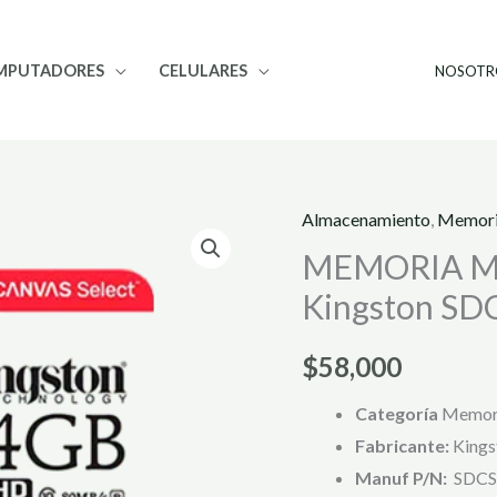
MPUTADORES
CELULARES
NOSOTR
Almacenamiento
,
Memori
MEMORIA
MEMORIA MI
MICRO
SD
Kingston S
64GB
CLASS
$
58,000
10
Categoría
Memori
Kingston
Fabricante:
Kings
SDCS/64GB
Manuf P/N:
SDCS
CON