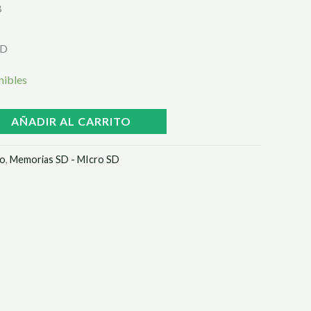
B
SD
nibles
AÑADIR AL CARRITO
to
,
Memorias SD - MIcro SD