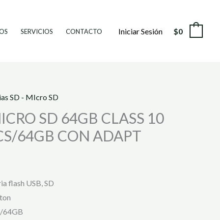
Iniciar Sesión
$
0
0
OS
SERVICIOS
CONTACTO
as SD - MIcro SD
CRO SD 64GB CLASS 10
DCS/64GB CON ADAPT
a flash USB, SD
ton
/64GB