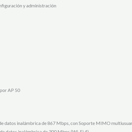
nfiguración y administración
 por AP 50
e datos inalámbrica de 867 Mbps, con Soporte MIMO multiusuari
e datos inalámbrica de 300 Mbps (Wi-Fi 4)