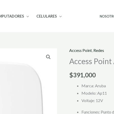
MPUTADORES
CELULARES
NOSOTR
Access Point
,
Redes
Access
Access Point
Point
Aruba
$
391,000
AP11
Instant
Marca: Aruba
On
Modelo: Ap11
cantidad
Voltaje
: 12V
Funciones
: Punto 