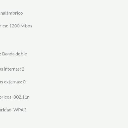
 Inalámbrico
rica
: 1200 Mbps
: Banda doble
s internas
: 2
as externas
: 0
bricos
: 802.11n
uridad
: WPA3