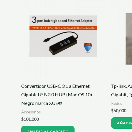
Convertidor USB-C 3.1 a Ethernet
Tp-link, 
Gigabit USB 3.0 HUB (Mac OS 10)
Gigabit, 
Negro marca XUE®
Redes
$
60,000
Accesorios
$
101,000
AÑADIR
AÑADIR AL CARRITO