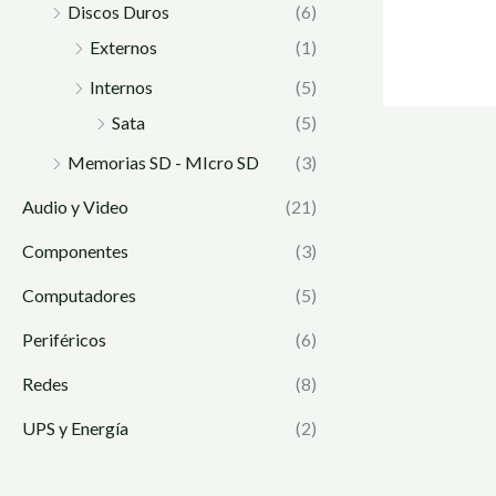
Discos Duros
(6)
Externos
(1)
Internos
(5)
Sata
(5)
Memorias SD - MIcro SD
(3)
Audio y Video
(21)
Componentes
(3)
Computadores
(5)
Periféricos
(6)
Redes
(8)
UPS y Energía
(2)