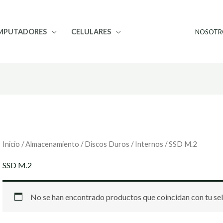
MPUTADORES
CELULARES
NOSOTR
Inicio
/
Almacenamiento
/
Discos Duros
/
Internos
/ SSD M.2
SSD M.2
No se han encontrado productos que coincidan con tu sel