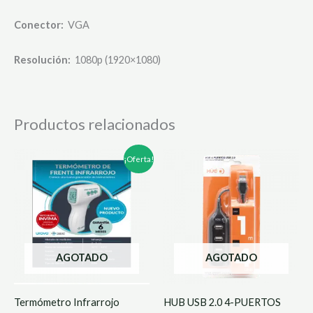
Conector:
VGA
Resolución:
1080p (1920×1080)
Productos relacionados
El
El
¡Oferta!
precio
precio
original
actual
era:
es:
$230,000.
$140,000.
AGOTADO
AGOTADO
Termómetro Infrarrojo
HUB USB 2.0 4-PUERTOS