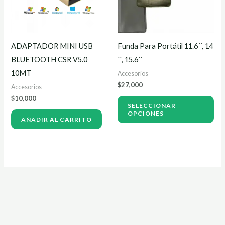
Las
opc
se
ADAPTADOR MINI USB
Funda Para Portátil 11.6´´, 14
pu
BLUETOOTH CSR V5.0
´´, 15.6´´
ele
10MT
Accesorios
en
$
27,000
Accesorios
la
$
10,000
pág
SELECCIONAR
OPCIONES
de
AÑADIR AL CARRITO
pro