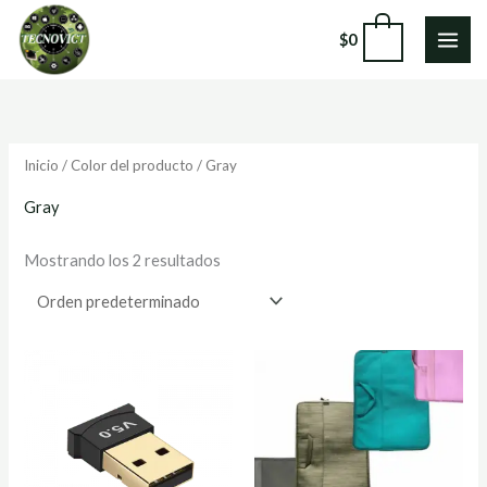
Ir
0
$
0
al
contenido
Inicio
/ Color del producto / Gray
Gray
Mostrando los 2 resultados
Est
pro
tie
múl
var